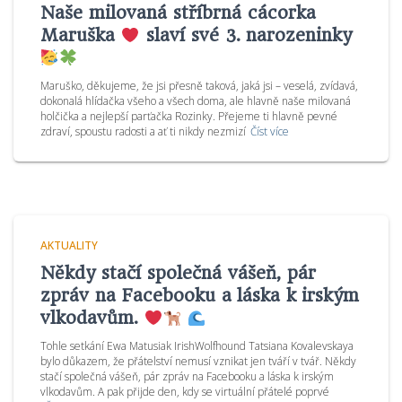
Naše milovaná stříbrná cácorka
Maruška
slaví své 3. narozeninky
Maruško, děkujeme, že jsi přesně taková, jaká jsi – veselá, zvídavá,
dokonalá hlídačka všeho a všech doma, ale hlavně naše milovaná
holčička a nejlepší parťačka Rozinky. Přejeme ti hlavně pevné
zdraví, spoustu radosti a ať ti nikdy nezmizí
Číst více
AKTUALITY
Někdy stačí společná vášeň, pár
zpráv na Facebooku a láska k irským
vlkodavům.
Tohle setkání Ewa Matusiak IrishWolfhound Tatsiana Kovalevskaya
bylo důkazem, že přátelství nemusí vznikat jen tváří v tvář. Někdy
stačí společná vášeň, pár zpráv na Facebooku a láska k irským
vlkodavům. A pak přijde den, kdy se virtuální přátelé poprvé