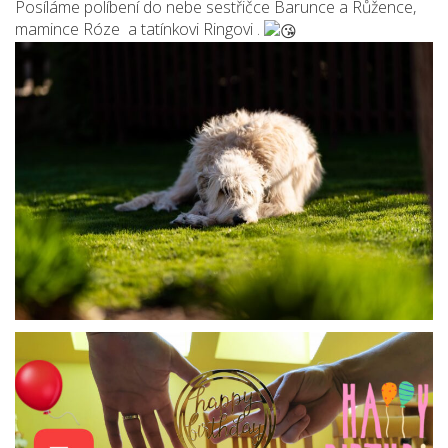
Posíláme políbení do nebe sestřičce Barunce a Růžence,
mamince Róze a tatínkovi Ringovi .