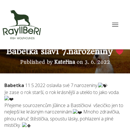
P
ř
e
p
n
Babetka slaví 7.narozeniny
o
u
Published by
Kateřina
on
3. 6. 2022
t
n
a
v
i
Babetka
11.5.2022 oslavila své 7.narozeniny.
g
Je zase o rok starší, o rok krásnější a uteklo to jako voda.
a
c
i
Přejeme sourozencům Jůlince a Bastíčkovi všecičko jen to
nejlepší ke krásným narozeninám.
Mnoho zdravíčka,
plnou náruč štěstíčka, spoustu lásky, pohlazení a plné
mističky.