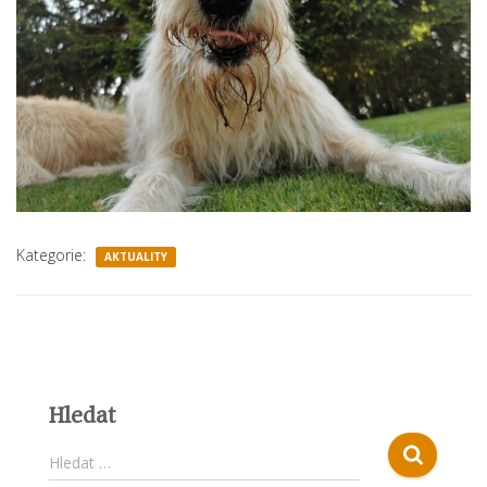
Kategorie:
AKTUALITY
Hledat
V
Hledat …
y