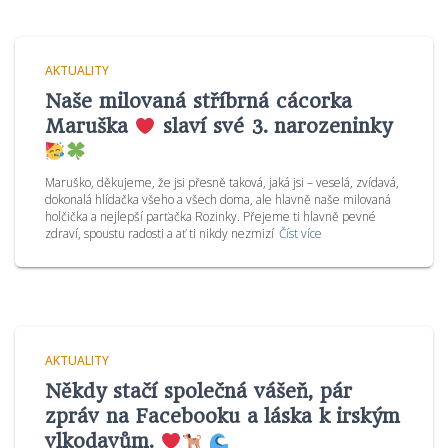
AKTUALITY
Naše milovaná stříbrná cácorka
Maruška
slaví své 3. narozeninky
Maruško, děkujeme, že jsi přesně taková, jaká jsi – veselá, zvídavá,
dokonalá hlídačka všeho a všech doma, ale hlavně naše milovaná
holčička a nejlepší parťačka Rozinky. Přejeme ti hlavně pevné
zdraví, spoustu radosti a ať ti nikdy nezmizí
Číst více
AKTUALITY
Někdy stačí společná vášeň, pár
zpráv na Facebooku a láska k irským
vlkodavům.