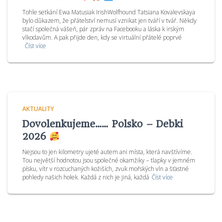
Tohle setkání Ewa Matusiak IrishWolfhound Tatsiana Kovalevskaya
bylo důkazem, že přátelství nemusí vznikat jen tváří v tvář. Někdy
stačí společná vášeň, pár zpráv na Facebooku a láska k irským
vlkodavům. A pak přijde den, kdy se virtuální přátelé poprvé
Číst více
AKTUALITY
Dovolenkujeme…… Polsko – Debki
2026
Nejsou to jen kilometry ujeté autem ani místa, která navštívíme.
Tou největší hodnotou jsou společné okamžiky – tlapky v jemném
písku, vítr v rozcuchaných kožiších, zvuk mořských vln a šťastné
pohledy našich holek. Každá z nich je jiná, každá
Číst více